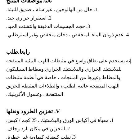
ثالثا.مواصفات المنتج
1. خال من الهالوجين ، غير سام ، صديق للبيئة.
2. استقرار حراري جيد.
3. حجم الجسيمات الدقيقة والتشتت الجيد.
4. عدم ذوبان الماء المنخفض ، دخان منخفض وغير استرطابي.
رابعا.طلب
إنه يستخدم على نطاق واسع في مثبطات اللهب البيئية المنتفخة
للبلاستيك الحراري والبلاستيك الحراري ومطاط السيليكون
والمطاط وغيرها من المنتجات ، خاصة في أنظمة مثبطات
اللهب المنتفخة عالية الطلب ، والطلاءات المثبطة للحريق
المنتفخة ، وغسول الأكريليك.
V. تخزين الطرود ونقلها
1. معبأة في أكياس الورق والبلاستيك ، 25 كجم / كيس.
2. التخزين في مكان بارد وجاف.
3. نقلت كبضائع كيماوية غير خطرة.