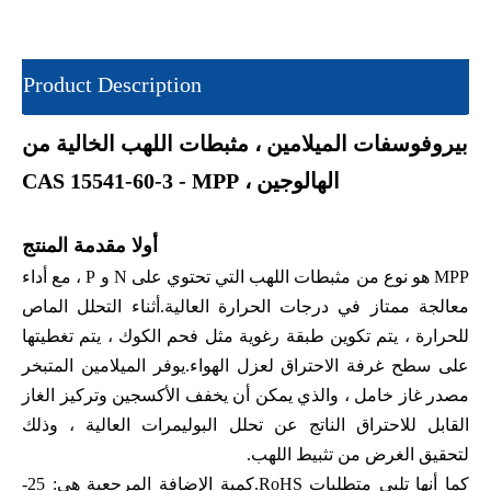
Product Description
بيروفوسفات الميلامين ، مثبطات اللهب الخالية من
الهالوجين ، CAS 15541-60-3 - MPP
أولا مقدمة المنتج
MPP هو نوع من مثبطات اللهب التي تحتوي على N و P ، مع أداء
معالجة ممتاز في درجات الحرارة العالية.أثناء التحلل الماص
للحرارة ، يتم تكوين طبقة رغوية مثل فحم الكوك ، يتم تغطيتها
على سطح غرفة الاحتراق لعزل الهواء.يوفر الميلامين المتبخر
مصدر غاز خامل ، والذي يمكن أن يخفف الأكسجين وتركيز الغاز
القابل للاحتراق الناتج عن تحلل البوليمرات العالية ، وذلك
لتحقيق الغرض من تثبيط اللهب.
كما أنها تلبي متطلبات RoHS.كمية الإضافة المرجعية هي: 25-