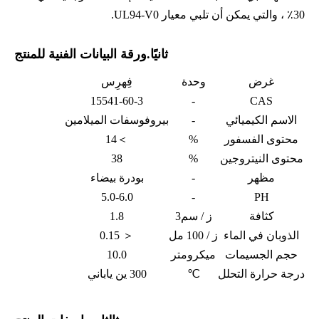
30٪ ، والتي يمكن أن تلبي معيار UL94-V0.
ثانيًا.ورقة البيانات الفنية للمنتج
غرض
وحدة
فِهرِس
15541-60-3
-
CAS
الاسم الكيميائي
-
بيروفوسفات الميلامين
محتوى الفسفور
%
＞
14
محتوى النيتروجين
%
38
مظهر
-
بودرة بيضاء
5.0-6.0
-
PH
كثافة
ز / سم
3
1.8
الذوبان في الماء
ز / 100 مل
＜ 0.15
حجم الجسيمات
ميكرومتر
10.0
درجة حرارة التحلل
℃
300 ين ياباني