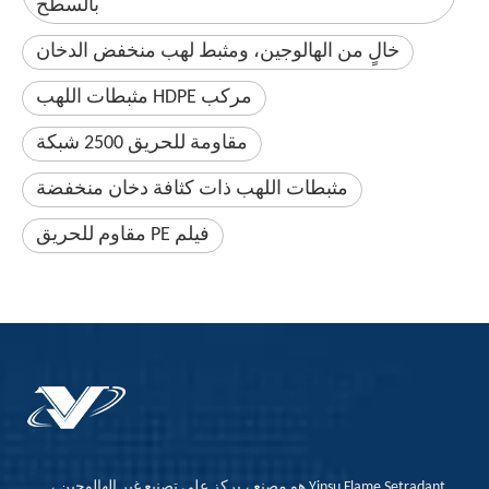
بالسطح
خالٍ من الهالوجين، ومثبط لهب منخفض الدخان
مركب HDPE مثبطات اللهب
مقاومة للحريق 2500 شبكة
مثبطات اللهب ذات كثافة دخان منخفضة
فيلم PE مقاوم للحريق
Yinsu Flame Setradant هو مصنع ، يركز على تصنيع غير الهالوجين ،