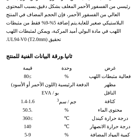
رئيسي من الفسفور الأحمر المغلف بشكل دقيق.بسبب المحتوى
العالي من الفسفور الأحمر، فإن الحجم المضاف في المنتج
البلاستيكي صغير للغاية.يتم إضافة 5%-9% فقط من مثبطات
اللهب في مادة البولي أميد المركبة، ويمكن لمثبطات اللهب
تحقيق UL94-V0 (T2.0mm).
ثانيا.ورقة البيانات الفنية للمنتج
غرض
وحدة
قيمة
فعالية مثبطات اللهب
%
≥80
مظهر
الدفعة الرئيسية (اللون الأحمر أو الأسود)
الناقل
بو / EVA
3
كثافة
1.4-1.6
جم / سم
محتوى الماء
%
.50.5
درجة حرارة كيندل
℃
≥360
درجة حرارة الانصهار
℃
140
كمية المواد المضافة
%
5-9