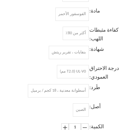
مادة:
الفوسفور الأحمر
كفاءة مثبطات
أكثر من 80٪
اللهب:
شهادة:
بنفايات ، تقرير ريتش
درجة الاحتراق
UL-V0 (T2.0 مم)
العمودي:
طَرد:
أسطوانة معدنية ، 18 كجم / برميل
أصل:
الصين
الكمية: