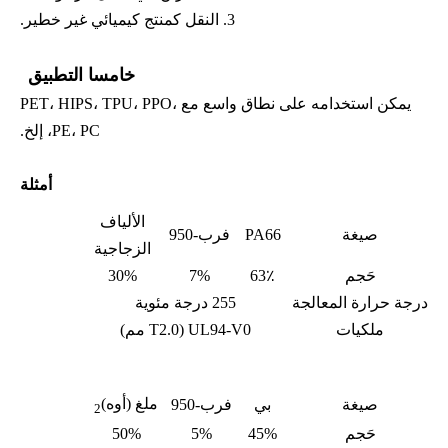
3. النقل كمنتج كيميائي غير خطير.
خامسا التطبيق
يمكن استخدامه على نطاق واسع مع PET، HIPS، TPU، PPO،
PE، PC، إلخ.
أمثلة
الألياف
صيغة
PA66
فرب-950
الزجاجية
حَجم
63٪
7%
30%
درجة حرارة المعالجة
255 درجة مئوية
ملكيات
UL94-V0 (T2.0 مم)
ملغ (أوه)
صيغة
بي
فرب-950
2
حَجم
45%
5%
50%