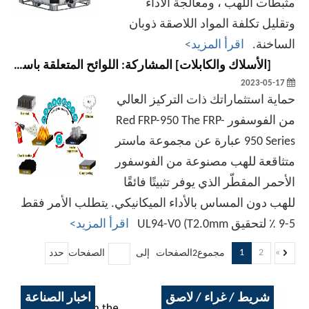
مثبطات اللهب ، ومعالجة الأداء
وتقليل تكلفة المواد اللاصقة ذوبان
الساخنة.
اقرأ المزيد>
[
الأسلاك والكابلات
]
المشاركة: اللوائح المتعلقة باستخدام مثبطات اللهب في مواد الأسلاك والكابلات
2023-05-17
حماية استثماراتك ذات التركيز العالي
من الفوسفور Red FRP-950 The FRP-
950 Series عبارة عن مجموعة ماستر
متثاقعة للهب مصنوعة من الفوسفور
الأحمر المقطّر الذي يوفر تثبيتًا فائقًا
للهب دون المساس بالأداء الميكانيكي. يتطلب الأمر فقط
5-9 ٪ لتحقيق UL94-V0 (T2.0mm
اقرأ المزيد>
1
2
»
مجموع2الصفحات إلى
الصفحات
حدد
شريط / غراء / لاصق
اخبار الصناعة