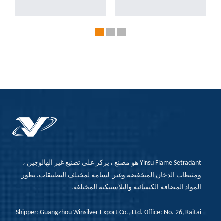
اللاصقة للذوبان
اختيار مثبطات اللهب:
الساخنة لها
آلية امتصاص الحرارة ،
الاستخدامات التالية:
وتغطية التأثير ، وتأثير
تحسين خصائص
التخفيف ، وتأثير تثبيط ،
مثبطات اللهب ،
إلخ.
ومعالجة الأداء وتقليل
تكلفة المواد اللاصقة
ذوبان الساخنة.
Yinsu Flame Setradant هو مصنع ، يركز على تصنيع غير الهالوجين ،
ومثبطات الدخان المنخفضة وغير السامة لمختلف التطبيقات. يطور
المواد المضافة الكيميائية والبلاستيكية المختلفة.
Shipper: Guangzhou Winsilver Export Co., Ltd. Office: No. 26, Kaitai