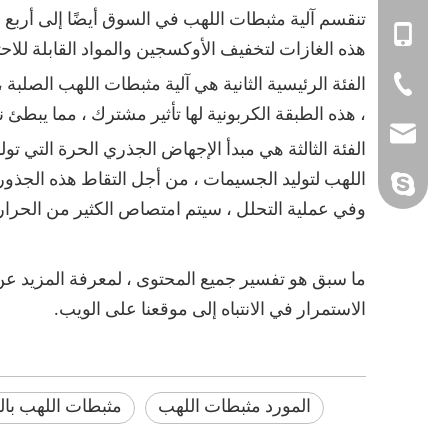
تنقسم آلية مثبطات اللهب في السوق أيضًا إلى أربع ف
+ 86 13922246604
+86 - 17278575996
هذه الغازات لتخفيف الأوكسجين والمواد القابلة للاحت
+86 - 13922246604
+ 86-20-32290502
الفئة الرئيسية الثانية هي آلية مثبطات اللهب الصلبة
، هذه الطبقة الكربونية لها تأثير مشترك ، مما يبطئ
admin@yinsuflame-
الفئة الثالثة هي مبدأ الإجهاض الجذري الحرة التي ت
اللهب لتوليد الجسيمات ، من أجل التقاط هذه الجذور
yan-g-y@yinsuflame
ساندي ينسو
وفي عملية التحلل ، سيتم امتصاص الكثير من الحرارة
ما سبق هو تفسير جميع المحتوى ، لمعرفة المزيد عن
الاستمرار في الانتباه إلى موقعنا على الويب.
المورد مثبطات اللهب
مثبطات اللهب بال