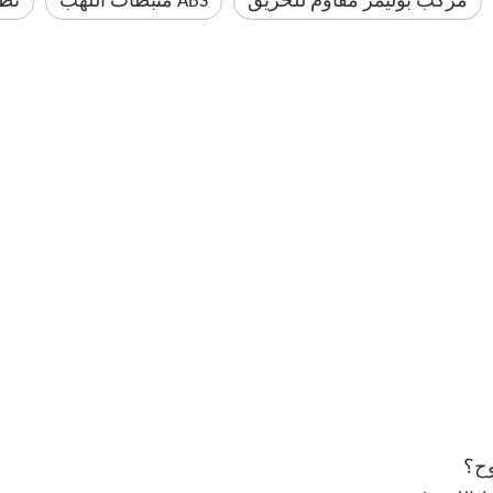
مركب بوليمر مقاوم للحريق
ABS مثبطات اللهب
تطب
وح؟