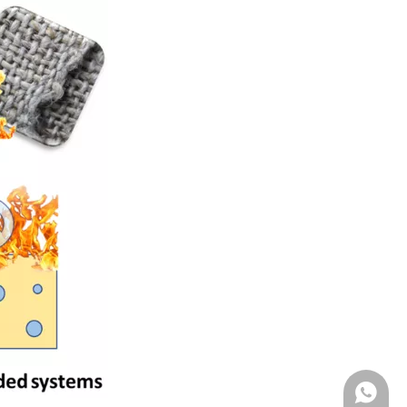
+ 86 17278575996