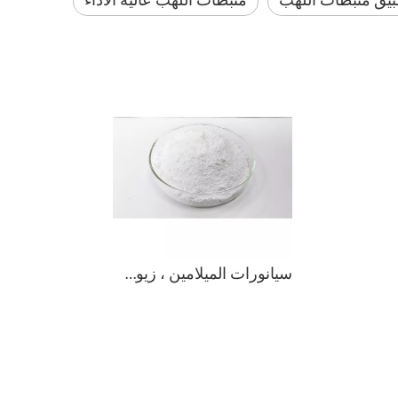
يق مثبطات اللهب
مثبطات اللهب عالية الأداء
سيانورات الميلامين ، زيوت التشحيم ، مثبطات اللهب غير الهالوجينية / CAS 37640-57-6 - MCA